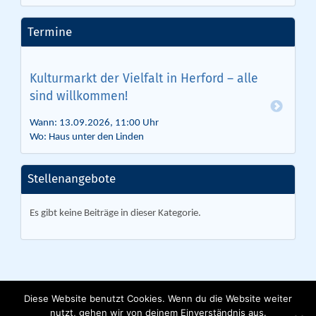
Termine
Kulturmarkt der Vielfalt in Herford – alle
sind willkommen!
Wann: 13.09.2026, 11:00 Uhr
Wo: Haus unter den Linden
Stellenangebote
Es gibt keine Beiträge in dieser Kategorie.
Diese Website benutzt Cookies. Wenn du die Website weiter
nutzt, gehen wir von deinem Einverständnis aus.
Lebenshilfe Herford e. V. | Ackerstraße 31 | 32051 Herford | Tel. 05221