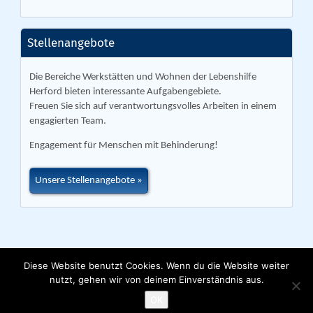
Stellenangebote
Die Bereiche Werkstätten und Wohnen der Lebenshilfe
Herford bieten interessante Aufgabengebiete.
Freuen Sie sich auf verantwortungsvolles Arbeiten in einem
engagierten Team.
Engagement für Menschen mit Behinderung!
Unsere Stellenangebote
Diese Website benutzt Cookies. Wenn du die Website weiter
nutzt, gehen wir von deinem Einverständnis aus.
Lebenshilfe Herford e. V. | Ackerstraße 31 | 32051 Herford | Tel. 05221
9153 0 |
info@lebenshilfe-herford.de
OK