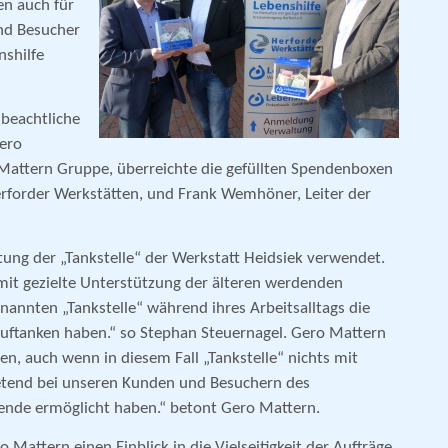
n auch für
und Besucher
nshilfe
beachtliche
ero
 Mattern Gruppe, überreichte die gefüllten Spendenboxen
erforder Werkstätten, und Frank Wemhöner, Leiter der
tung der „Tankstelle“ der Werkstatt Heidsiek verwendet.
mit gezielte Unterstützung der älteren werdenden
annten „Tankstelle“ während ihres Arbeitsalltags die
uftanken haben.“ so Stephan Steuernagel. Gero Mattern
en, auch wenn in diesem Fall „Tankstelle“ nichts mit
retend bei unseren Kunden und Besuchern des
nde ermöglicht haben.“ betont Gero Mattern.
Mattern einen Einblick in die Vielseitigkeit der Aufträge,