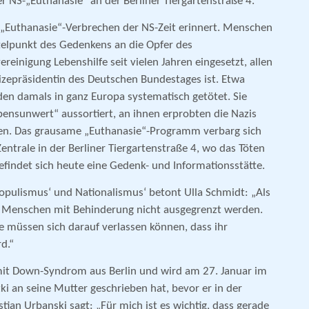
r NS-„Euthanasie“ an der Berliner Tiergartenstraße 4.
 „Euthanasie“-Verbrechen der NS-Zeit erinnert. Menschen
elpunkt des Gedenkens an die Opfer des
ereinigung Lebenshilfe seit vielen Jahren eingesetzt, allen
Vizepräsidentin des Deutschen Bundestages ist. Etwa
n damals in ganz Europa systematisch getötet. Sie
bensunwert“ aussortiert, an ihnen erprobten die Nazis
en. Das grausame „Euthanasie“-Programm verbarg sich
trale in der Berliner Tiergartenstraße 4, wo das Töten
efindet sich heute eine Gedenk- und Informationsstätte.
pulismus‘ und Nationalismus‘ betont Ulla Schmidt: „Als
s Menschen mit Behinderung nicht ausgegrenzt werden.
ie müssen sich darauf verlassen können, dass ihr
d.“
 mit Down-Syndrom aus Berlin und wird am 27. Januar im
ki an seine Mutter geschrieben hat, bevor er in der
an Urbanski sagt: „Für mich ist es wichtig, dass gerade