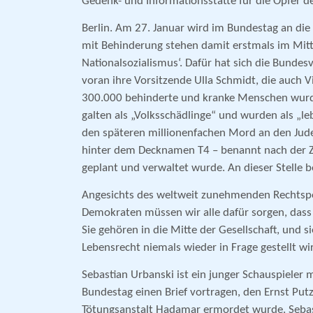
Gedenk- und Informationsstätte für die Opfer de
Berlin. Am 27. Januar wird im Bundestag an die
mit Behinderung stehen damit erstmals im Mitt
Nationalsozialismus‘. Dafür hat sich die Bundesv
voran ihre Vorsitzende Ulla Schmidt, die auch 
300.000 behinderte und kranke Menschen wurde
galten als „Volksschädlinge“ und wurden als „le
den späteren millionenfachen Mord an den Jud
hinter dem Decknamen T4 – benannt nach der Zen
geplant und verwaltet wurde. An dieser Stelle b
Angesichts des weltweit zunehmenden Rechtspo
Demokraten müssen wir alle dafür sorgen, das
Sie gehören in die Mitte der Gesellschaft, und s
Lebensrecht niemals wieder in Frage gestellt wir
Sebastian Urbanski ist ein junger Schauspieler
Bundestag einen Brief vortragen, den Ernst Putz
Tötungsanstalt Hadamar ermordet wurde. Sebasti