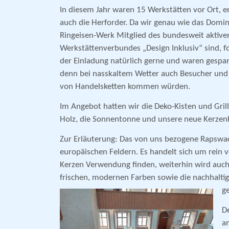
In diesem Jahr waren 15 Werkstätten
vor Ort, e
auch die Herforder. Da wir genau wie das Domin
Ringeisen-Werk Mitglied des bundesweit aktive
Werkstättenverbundes „Design Inklusiv“ sind, f
der Einladung natürlich gerne und waren gespa
denn bei nasskaltem Wetter auch Besucher und
von Handelsketten kommen würden.
Im Angebot hatten wir die Deko-Kisten und Gril
Holz, die Sonnentonne und unsere neue Kerzenk
Zur Erläuterung: Das von uns bezogene Rapswa
europäischen Feldern. Es handelt sich um rein ve
Kerzen Verwendung finden, weiterhin wird auch k
frischen, modernen Farben sowie die nachhaltig
g
D
a