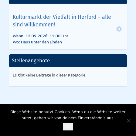
Kulturmarkt der Vielfalt in Herford – alle
sind willkommen!
Wann: 13.09.2026, 11:00 Uhr
Wo: Haus unter den Linden
Stellenangebote
Es gibt keine Beiträge in dieser Kategorie.
Diese Website benutzt Cookies. Wenn du die Website weiter
nutzt, gehen wir von deinem Einverständnis aus.
Lebenshilfe Herford e. V. | Ackerstraße 31 | 32051 Herford | Tel. 05221
9153 0 |
info@lebenshilfe-herford.de
OK