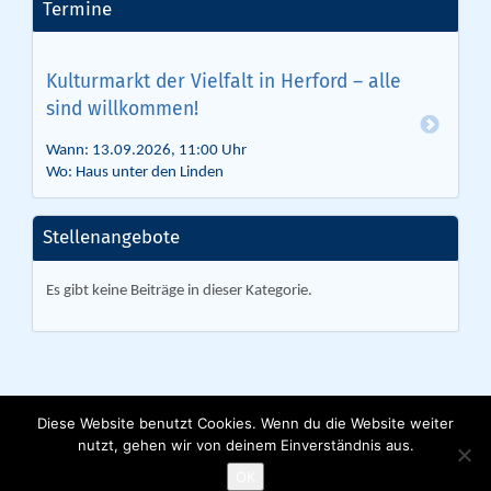
Termine
Kulturmarkt der Vielfalt in Herford – alle
sind willkommen!
Wann: 13.09.2026, 11:00 Uhr
Wo: Haus unter den Linden
Stellenangebote
Es gibt keine Beiträge in dieser Kategorie.
Diese Website benutzt Cookies. Wenn du die Website weiter
nutzt, gehen wir von deinem Einverständnis aus.
Lebenshilfe Herford e. V. | Ackerstraße 31 | 32051 Herford | Tel. 05221
9153 0 |
info@lebenshilfe-herford.de
OK