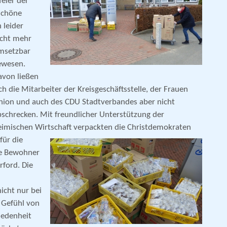
eier der
 schöne
leider
icht mehr
msetzbar
ewesen.
avon ließen
ch die Mitarbeiter der Kreisgeschäftsstelle, der Frauen
nion und auch des CDU Stadtverbandes aber nicht
bschrecken. Mit freundlicher Unte
rstützung der
eimischen Wirtschaft verpackten die Christdemokraten
für die
ie Bewohner
rford. Die
icht nur bei
 Gefühl von
iedenheit