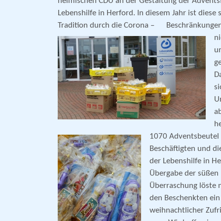
heimischen CDU an der Gestaltung der Adventsf
Lebenshilfe in Herford. In diesem Jahr ist diese
Tradition durch die Corona –
Beschränkungen 
n
u
g
D
si
U
a
h
107
0
Adventsbeutel 
Beschäftigten und d
der Lebenshilfe in He
Übergabe der süßen
Überraschung löste n
den Beschenkten ein
weihnachtlicher Zufr